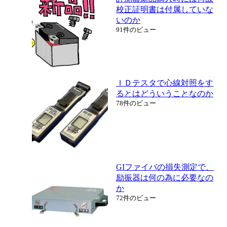
校正証明書は付属していな
いのか
91件のビュー
ＩＤテスタで心線対照をす
るとはどういうことなのか
78件のビュー
GIファイバの損失測定で、
励振器は何の為に必要なの
か
72件のビュー