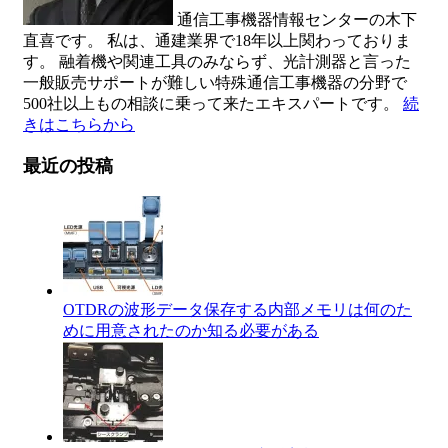
通信工事機器情報センターの木下
直喜です。 私は、通建業界で18年以上関わっておりま
す。 融着機や関連工具のみならず、光計測器と言った
一般販売サポートが難しい特殊通信工事機器の分野で
500社以上もの相談に乗って来たエキスパートです。
続
きはこちらから
最近の投稿
OTDRの波形データ保存する内部メモリは何のた
めに用意されたのか知る必要がある