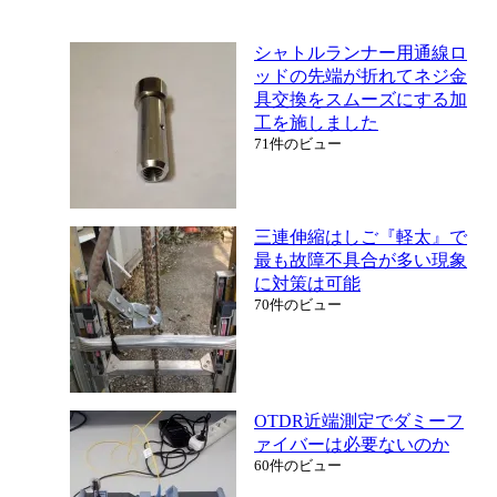
シャトルランナー用通線ロ
ッドの先端が折れてネジ金
具交換をスムーズにする加
工を施しました
71件のビュー
三連伸縮はしご『軽太』で
最も故障不具合が多い現象
に対策は可能
70件のビュー
OTDR近端測定でダミーフ
ァイバーは必要ないのか
60件のビュー