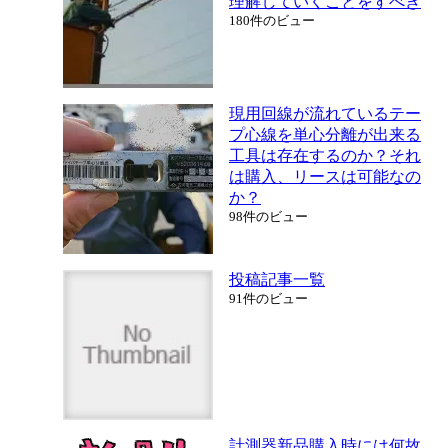
理解していくことをすべき
180件のビュー
現用回線が流れているテー
プ心線を単心分離が出来る
工具は存在するのか？それ
は購入、リースは可能なの
か？
98件のビュー
投稿記事一覧
91件のビュー
計測器新品購入時には何故