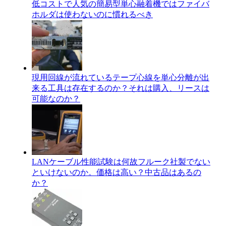
低コストで人気の簡易型単心融着機ではファイバ
ホルダは使わないのに慣れるべき
現用回線が流れているテープ心線を単心分離が出
来る工具は存在するのか？それは購入、リースは
可能なのか？
LANケーブル性能試験は何故フルーク社製でない
といけないのか。価格は高い？中古品はあるの
か？