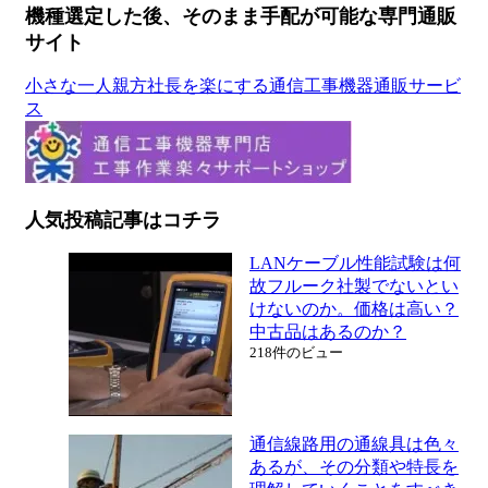
機種選定した後、そのまま手配が可能な専門通販
サイト
小さな一人親方社長を楽にする通信工事機器通販サービ
ス
人気投稿記事はコチラ
LANケーブル性能試験は何
故フルーク社製でないとい
けないのか。価格は高い？
中古品はあるのか？
218件のビュー
通信線路用の通線具は色々
あるが、その分類や特長を