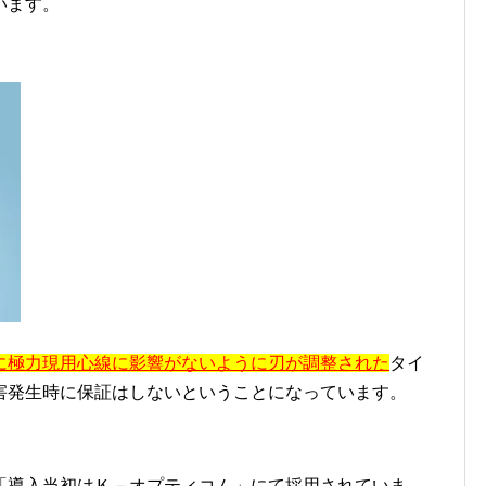
います。
に極力現用心線に影響がないように刃が調整された
タイ
害発生時に保証はしないということになっています。
。
「導入当初はＫ－オプティコム」にて採用されていま