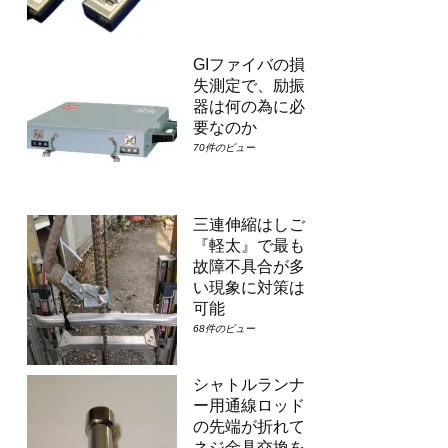
GIファイバの損
失測定で、励振
器は何の為に必
要なのか
70件のビュー
三連伸縮はしご
『軽太』で最も
故障不具合が多
い現象に対策は
可能
68件のビュー
シャトルランナ
ー用通線ロッド
の先端が折れて
ネジ金具交換を