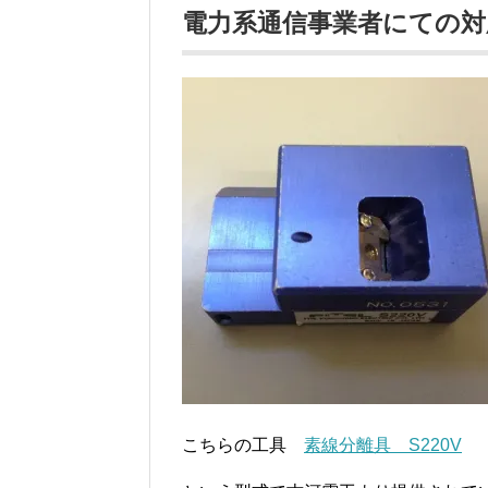
電力系通信事業者にての対
こちらの工具
素線分離具 S220V