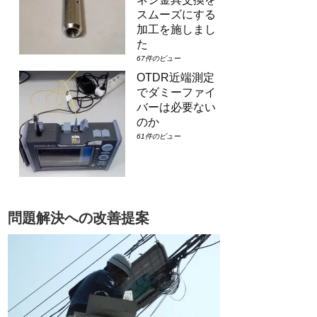
スムーズにする
加工を施しまし
た
67件のビュー
OTDR近端測定
でダミーファイ
バーは必要ない
のか
61件のビュー
問題解決への改善提案