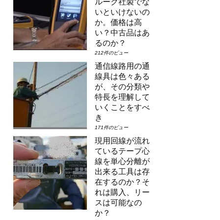
ルーク社製でな
いといけないの
か。価格は高
い？中古品はあ
るのか？
212件のビュー
通信線路用の通
線具は色々ある
が、その分類や
特長を理解して
いくことをすべ
き
171件のビュー
現用回線が流れ
ているテープ心
線を単心分離が
出来る工具は存
在するのか？そ
れは購入、リー
スは可能なの
か？