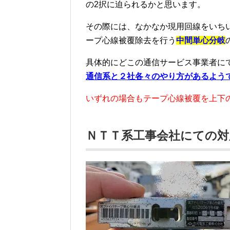
の2択に迫られるかと思います。
その際には、なかなか現用回線をいち
ープ心線被覆除去を行う
中間単心分岐
具体的にどこの通信サービス事業者に
通信系と２社各々のやり方があるよう
いずれの場合もテープ心線被覆を上下
ＮＴＴ系工事会社にての対