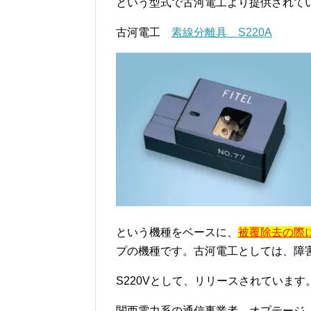
という型式で古河電工より提供されて
古河電工
素線分離具 S220A
という機種をベースに、
被覆除去の際
プの機種です。古河電工としては、障
S220Vとして、リリースされています
関西電力系の通信事業者 オプテージ