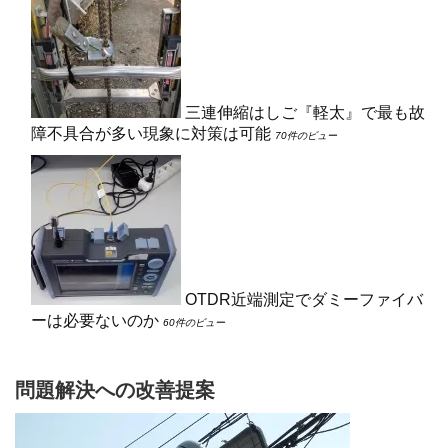
三連伸縮はしご『軽太』で最も故
障不具合が多い現象に対策は可能
70件のビュー
OTDR近端測定でダミーファイバ
ーは必要ないのか
60件のビュー
問題解決への改善提案