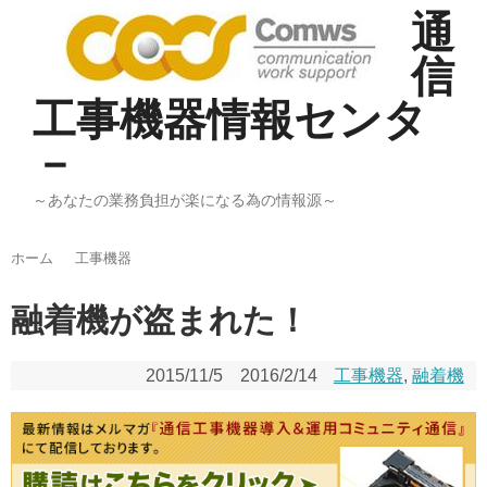
通
信
工事機器情報センタ
－
～あなたの業務負担が楽になる為の情報源～
ホーム
工事機器
融着機が盗まれた！
2015/11/5
2016/2/14
工事機器
,
融着機