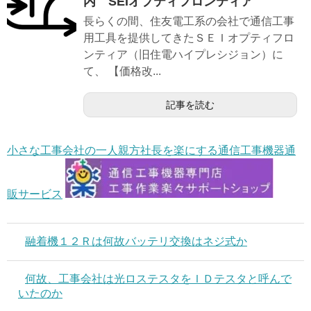
内 SEIオプティフロンティア
長らくの間、住友電工系の会社で通信工事
用工具を提供してきたＳＥＩオプティフロ
ンティア（旧住電ハイプレシジョン）に
て、 【価格改...
記事を読む
小さな工事会社の一人親方社長を楽にする通信工事機器通
販サービス
融着機１２Ｒは何故バッテリ交換はネジ式か
何故、工事会社は光ロステスタをＩＤテスタと呼んで
いたのか