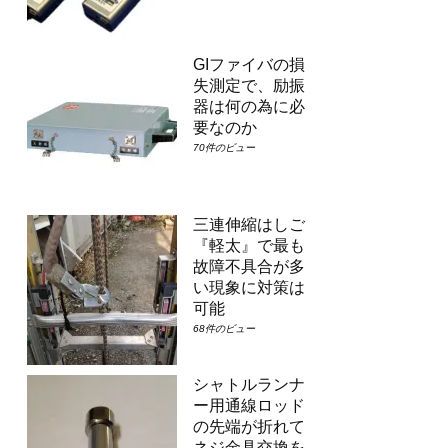
GIファイバの損
失測定で、励振
器は何の為に必
要なのか
70件のビュー
三連伸縮はしご
『軽太』で最も
故障不具合が多
い現象に対策は
可能
68件のビュー
シャトルランナ
ー用通線ロッド
の先端が折れて
ネジ金具交換を