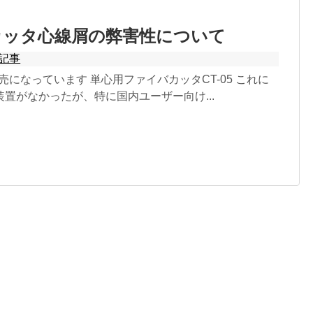
カッタ心線屑の弊害性について
記事
発売になっています 単心用ファイバカッタCT-05 これに
置がなかったが、特に国内ユーザー向け...