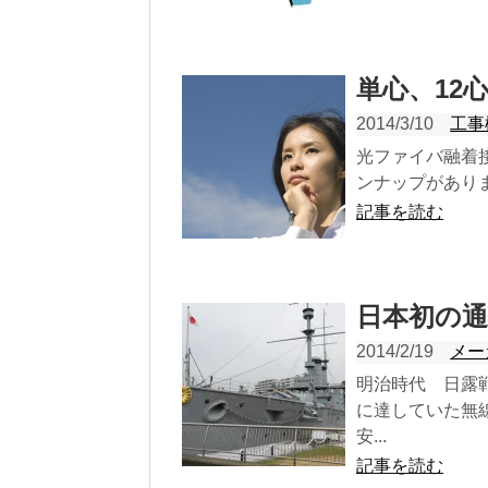
単心、12
2014/3/10
工事
光ファイバ融着
ンナップがありま
記事を読む
日本初の
2014/2/19
メー
明治時代 日露
に達していた無
安...
記事を読む