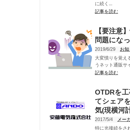
に続く...
記事を読む
【要注意
問題にな
2019/6/29
お知
大変憤りを覚え
うネット通販サイ
記事を読む
OTDRを
てシェアを
気(現横河計
2017/5/4
メー
特に光接続をさ