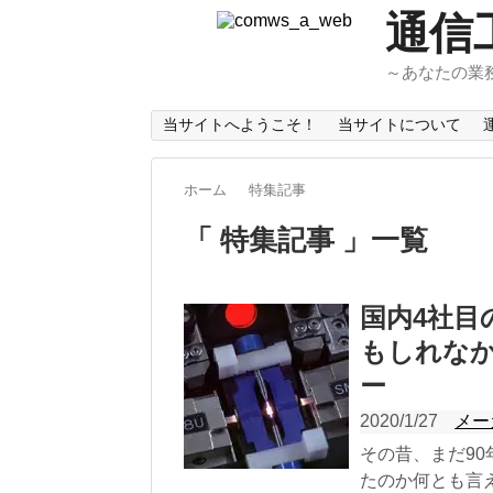
通信
～あなたの業
当サイトへようこそ！
当サイトについて
ホーム
特集記事
「 特集記事 」一覧
国内4社目
もしれなか
ー
2020/1/27
メー
その昔、まだ9
たのか何とも言