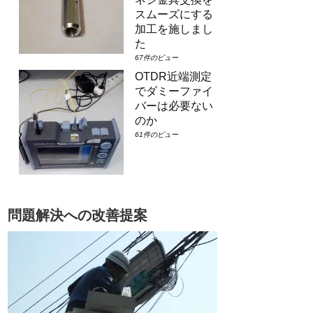
スムーズにする
加工を施しまし
た
67件のビュー
OTDR近端測定
でダミーファイ
バーは必要ない
のか
61件のビュー
問題解決への改善提案