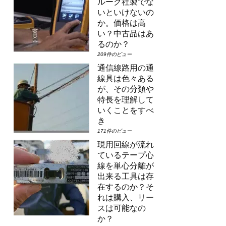
ルーク社製でな
いといけないの
か。価格は高
い？中古品はあ
るのか？
209件のビュー
通信線路用の通
線具は色々ある
が、その分類や
特長を理解して
いくことをすべ
き
171件のビュー
現用回線が流れ
ているテープ心
線を単心分離が
出来る工具は存
在するのか？そ
れは購入、リー
スは可能なの
か？