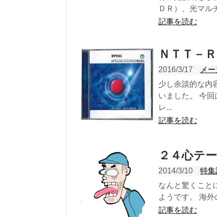
ＤＲ）、光マルチ
記事を読む
ＮＴＴ－Ｒ
2016/3/17
メー
少し余談的な内
いました。 今
レ...
記事を読む
２４心テ
2014/3/10
特集
なんと驚くこと
ようです。 海外
記事を読む