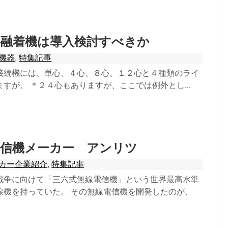
心融着機は導入検討すべきか
機器
,
特集記事
接続機には、単心、４心、８心、１２心と４種類のライ
すが。 ＊２４心もありますが、ここでは例外とし...
通信機メーカー アンリツ
カー企業紹介
,
特集記事
戦争に向けて「三六式無線電信機」という世界最高水準
線機を持っていた。 その無線電信機を開発したのが、