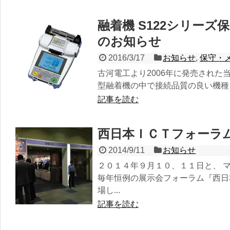
融着機 S122シリー
のお知らせ
2016/3/17
お知らせ
,
保守・
古河電工より2006年に発売された
型融着機の中で接続品質の良い機種と
記事を読む
西日本ＩＣＴフォーラム
2014/9/11
お知らせ
２０１４年９月１０、１１日と、 
毎年恒例の展示会フォーラム『西日
場し...
記事を読む