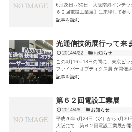
6月28日～30日 大阪南港インテ
６２回電設工業展】に来場して参りまし
記事を読む
光通信技術展行って来
2014/4/22
お知らせ
この4月16～18日の間に、東京ビ
ファイバーオプティクス展 が開催され
記事を読む
第６２回電設工業展
2014/4/8
お知らせ
平成26年5月28日（水）から5月3
大阪にて、第６２回電設工業展が開催