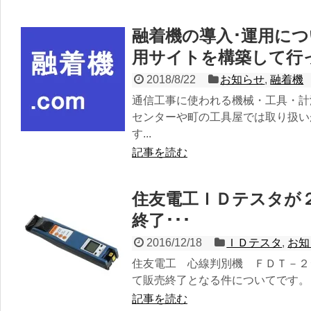
融着機の導入･運用に
用サイトを構築して行
2018/8/22
お知らせ
,
融着機
通信工事に使われる機械・工具・計
センターや町の工具屋では取り扱い
す...
記事を読む
住友電工ＩＤテスタが
終了･･･
2016/12/18
ＩＤテスタ
,
お知
住友電工 心線判別機 ＦＤＴ－２
て販売終了となる件についてです。 
記事を読む