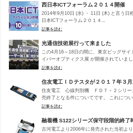
西日本ICTフォーラム２０１４開催
2014年9月10日 (水) ・ 11日 (木) 
日本ICTフォーラム２０１４...
記事を読む
光通信技術展行って来ました
この4月16～18日の間に、東京ビッグサイ
イバーオプティクス展 が開催されていました。
記事を読む
住友電工ＩＤテスタが２０１７年３月末
住友電工 心線判別機 ＦＤＴ－２シリー
売終了となる件についてです。 これについて
記事を読む
融着機 S122シリーズ保守段階的終
古河電工より2006年に発売された当初よ