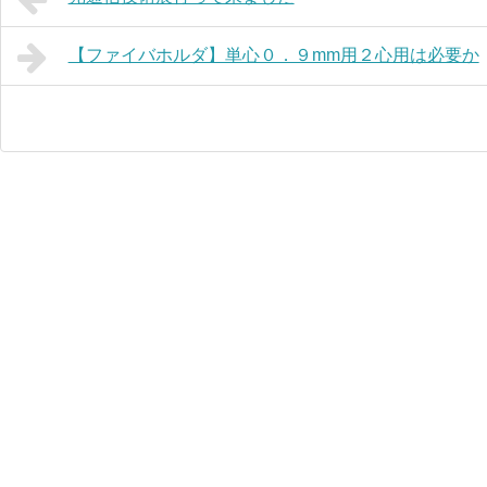
【ファイバホルダ】単心０．９mm用２心用は必要か