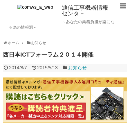
通信工事機器情報
センタ－
～あなたの業務負担が楽にな
る為の情報源～
ホーム
お知らせ
西日本ICTフォーラム２０１４開催
2014/8/7
2015/5/13
お知らせ