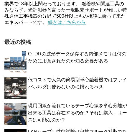
業界で18年以上関わっております。 融着機や関連工具の
みならず、光計測器と言った一般販売サポートが難しい特
殊通信工事機器の分野で500社以上もの相談に乗って来た
エキスパートです。
続きはこちらから
最近の投稿
OTDRの波形データ保存する内部メモリは何の
ために用意されたのか知る必要がある
低コストで人気の簡易型単心融着機ではファイ
バホルダは使わないのに慣れるべき
現用回線が流れているテープ心線を単心分離が
出来る工具は存在するのか？それは購入、リー
スは可能なのか？
LANケーブル性能試験は何故フルーク社製でな