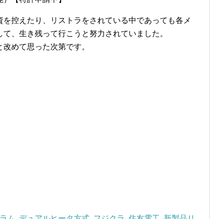
資を控えたり、リストラをされている中であっても各メ
して、生き残って行こうと努力されていました。
と改めて思った次第です。
ラム
,
デュアルヒータ方式
,
フジクラ
,
住友電工
,
新製品リ