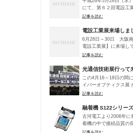
平成26年5月28日（
にて、第６２回電設工業
記事を読む
電設工業展来場しま
6月28日～30日 大
電設工業展】に来場して参
記事を読む
光通信技術展行って
この4月16～18日の
イバーオプティクス展 が
記事を読む
融着機 S122シリ
古河電工より2006年
着機の中で接続品質の良
記事を読む