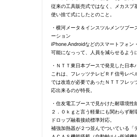
従来の工具販売式ではなく、メカスプ
使い捨て式にしたとのこと。
・横河メータ＆インスツルメンツブー
ーション
iPhone.Androidなどのスマート
可能になっって、人員を減らせるよう
・ＮＴＴ東日本ブースで発見した日本
これは、フレッツテレビＲＦ信号レベ
では改造が必要であったＮＴＴフレッ
応出来るのが特長。
・住友電工ブースで見かけた耐環境性
２．０ｋｇと言う軽量にも関わらず耐
ドロップ融着接続標準対応。
補強加熱器が２つ並んでついている「
ＡＣＡＳ機能搭載（自動軸ルレ低減機