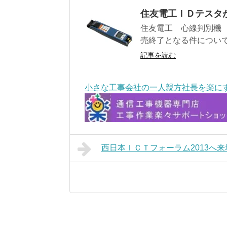
住友電工ＩＤテスタが
住友電工 心線判別機
売終了となる件について
記事を読む
小さな工事会社の一人親方社長を楽に
西日本ＩＣＴフォーラム2013へ来