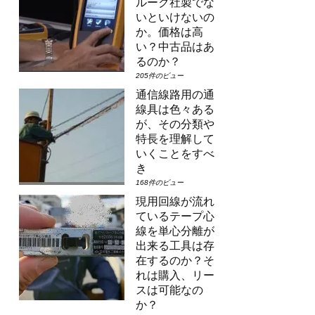
ルーク社製でな
いといけないの
か。価格は高
い？中古品はあ
るのか？
205件のビュー
通信線路用の通
線具は色々ある
が、その分類や
特長を理解して
いくことをすべ
き
168件のビュー
現用回線が流れ
ているテープ心
線を単心分離が
出来る工具は存
在するのか？そ
れは購入、リー
スは可能なの
か？