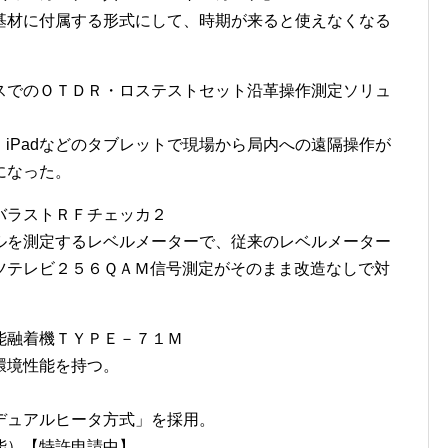
基材に付属する形式にして、時期が来ると使えなくなる
スでのＯＴＤＲ・ロステストセット沿革操作測定ソリュ
フォン・iPadなどのタブレットで現場から局内への遠隔操作が
になった。
バラストＲＦチェッカ２
ルを測定するレベルメーターで、従来のレベルメーター
ツテレビ２５６ＱＡＭ信号測定がそのまま改造なしで対
能融着機ＴＹＰＥ－７１Ｍ
環境性能を持つ。
デュアルヒータ方式」を採用。
能）【特許申請中】