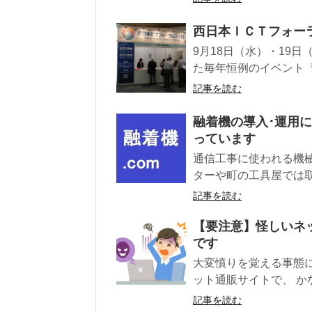
西日本ＩＣＴフォーラ
9月18日（水）・19
た毎年恒例のイベント『西
記事を読む
融着機の導入･運用
っています
通信工事に使われる機
ターや町の工具屋では取
記事を読む
【要注意】怪しいネ
です
大変憤りを覚える事態
ット通販サイトで、 かな
記事を読む