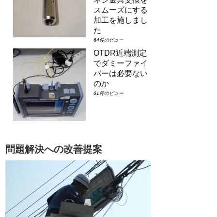
スムーズにする
加工を施しまし
た
64件のビュー
OTDR近端測定
でダミーファイ
バーは必要ない
のか
61件のビュー
問題解決への改善提案