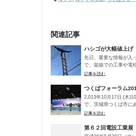
関連記事
ハシゴが大幅値上げ
先日、重要な情報が入
で、架線での工事や電柱
記事を読む
つくばフォーラム20
2,013年10月17日 (木)1
で、茨城県つくば市にある
記事を読む
第６２回電設工業展