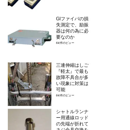
GIファイバの損
失測定で、励振
器は何の為に必
要なのか
64件のビュー
三連伸縮はしご
『軽太』で最も
故障不具合が多
い現象に対策は
可能
64件のビュー
シャトルランナ
ー用通線ロッド
の先端が折れて
ネジ金具交換を