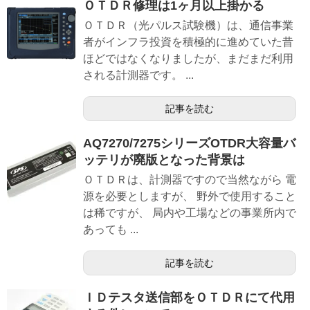
ＯＴＤＲ修理は1ヶ月以上掛かる
ＯＴＤＲ（光パルス試験機）は、通信事業
者がインフラ投資を積極的に進めていた昔
ほどではなくなりましたが、まだまだ利用
される計測器です。 ...
記事を読む
AQ7270/7275シリーズOTDR大容量バ
ッテリが廃版となった背景は
ＯＴＤＲは、計測器ですので当然ながら 電
源を必要としますが、 野外で使用すること
は稀ですが、 局内や工場などの事業所内で
あっても ...
記事を読む
ＩＤテスタ送信部をＯＴＤＲにて代用