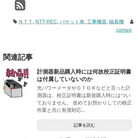
ＮＴＴ
,
NTT-REC
,
バケット車
,
工事機器
,
融着機
comws
関連記事
計測器新品購入時には何故校正証明書
は付属していないのか
光パワーメータやＯＴＤＲなどと言った計
測器は、校正証明書は新規購入時にはつい
ておりません。 改めてお預かりしての校正
作業と共に有償対応...
記事を読む