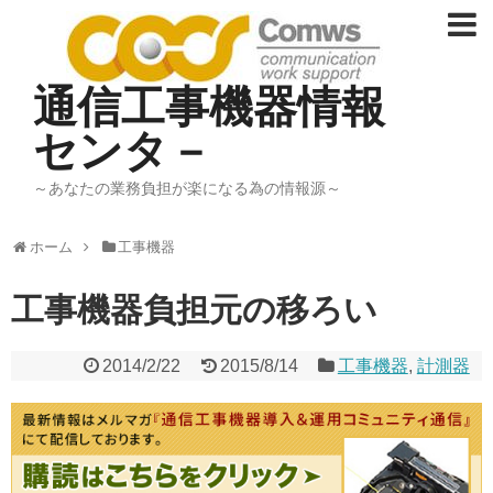
通信工事機器情報
センタ－
～あなたの業務負担が楽になる為の情報源～
ホーム
工事機器
工事機器負担元の移ろい
2014/2/22
2015/8/14
工事機器
,
計測器