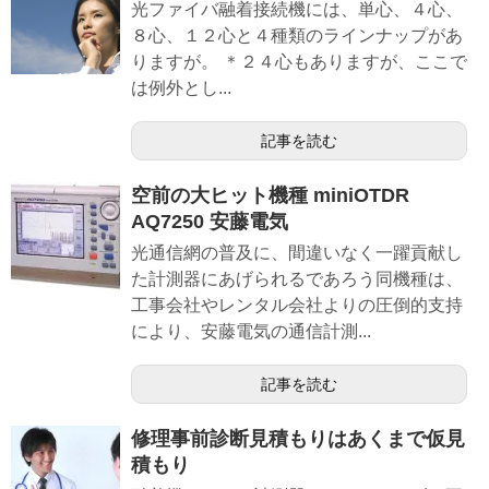
光ファイバ融着接続機には、単心、４心、
８心、１２心と４種類のラインナップがあ
りますが。 ＊２４心もありますが、ここで
は例外とし...
記事を読む
空前の大ヒット機種 miniOTDR
AQ7250 安藤電気
光通信網の普及に、間違いなく一躍貢献し
た計測器にあげられるであろう同機種は、
工事会社やレンタル会社よりの圧倒的支持
により、安藤電気の通信計測...
記事を読む
修理事前診断見積もりはあくまで仮見
積もり