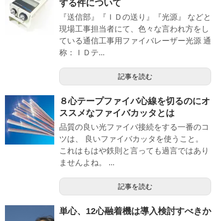
する件について
『送信部』『ＩＤの送り』『光源』 などと
現場工事担当者にて、色々な言われ方をし
ている通信工事用ファイバレーザー光源 通
称：ＩＤテ...
記事を読む
８心テープファイバ心線を切るのにオ
ススメなファイバカッタとは
品質の良い光ファイバ接続をする一番のコ
ツは、 良いファイバカッタを使うこと。
これはもはや鉄則と言っても過言ではあり
ませんよね。 ...
記事を読む
単心、12心融着機は導入検討すべきか