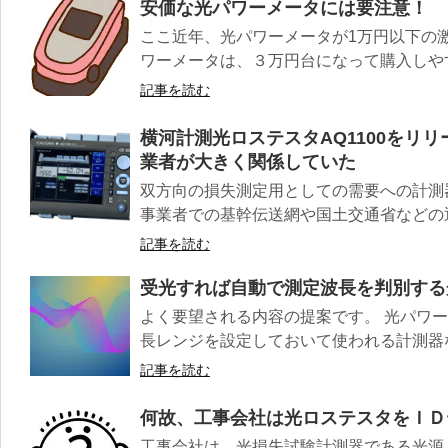
安価な光パワーメータには要注意！
ここ近年、光パワーメータが1万円以下の
ワーメータは、３万円台になって購入しやすく
記事を読む
横河計測光ロステスタAQ1100をリ
業者が大きく関係していた
双方向の損失測定用としての需要への計測
事業者での基幹伝送網や国土交通省などの通
記事を読む
受光すれば自動で測定波長を判別する
よく要望される内容の提案です。 光パワ
長レンジを設定しておいて使われる計測器な
記事を読む
何故、工事会社は光ロステスタをＩＤ
工事会社は、光損失試験計測器である光源