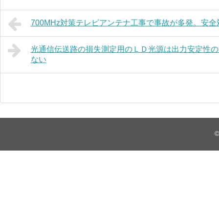
700MHz対策テレビアンテナ工事で事故が多発。安
光通信伝送路の損失測定用のＬＤ光源は出力安定性の
ない
©