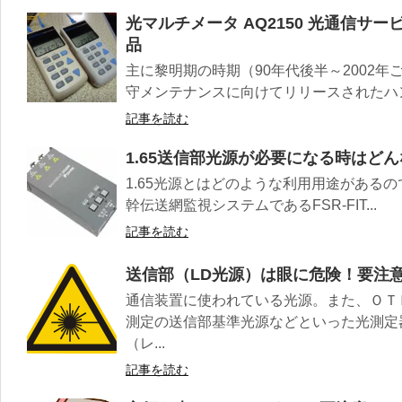
光マルチメータ AQ2150 光通信サ
品
主に黎明期の時期（90年代後半～2002
守メンテナンスに向けてリリースされたハン
記事を読む
1.65送信部光源が必要になる時はど
1.65光源とはどのような利用用途があるの
幹伝送網監視システムであるFSR-FIT...
記事を読む
送信部（LD光源）は眼に危険！要注
通信装置に使われている光源。また、ＯＴ
測定の送信部基準光源などといった光測定
（レ...
記事を読む