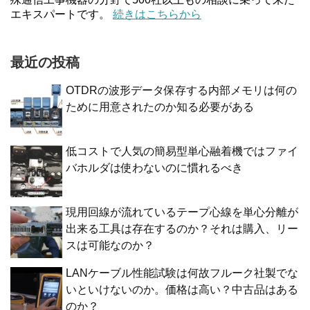
エキスパートです。
続きはこちらから
最近の投稿
OTDRの波形データ保存する内部メモリは何の
ために用意されたのか知る必要がある
低コストで人気の簡易型単心融着機ではファイ
バホルダは使わないのに慣れるべき
現用回線が流れているテープ心線を単心分離が
出来る工具は存在するのか？それは購入、リー
スは可能なのか？
LANケーブル性能試験は何故フルーク社製でな
いといけないのか。価格は高い？中古品はある
のか？