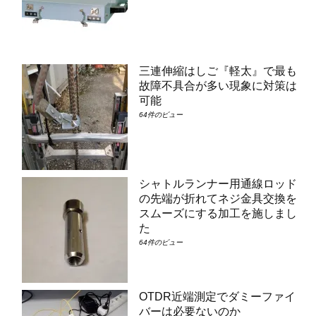
三連伸縮はしご『軽太』で最も
故障不具合が多い現象に対策は
可能
64件のビュー
シャトルランナー用通線ロッド
の先端が折れてネジ金具交換を
スムーズにする加工を施しまし
た
64件のビュー
OTDR近端測定でダミーファイ
バーは必要ないのか