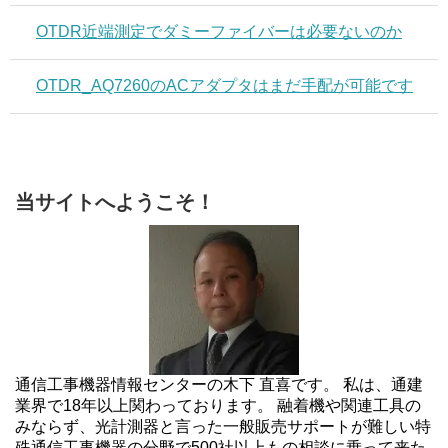
OTDR近端測定でダミーファイバーは必要ないのか
OTDR_AQ7260のACアダプタはまだ手配が可能です
当サイトへようこそ！
通信工事機器情報センターの木下 直喜です。 私は、通建
業界で18年以上関わっております。 融着機や関連工具の
みならず、光計測器と言った一般販売サポートが難しい特
殊通信工事機器の分野で500社以上もの相談に乗って来た