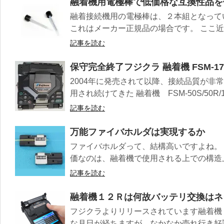
融着機用電極棒で低価格な互換性品を
融着接続機用の電極棒は、２本組となって
これはメーカー正規品の場合です。 ここ近年
記事を読む
保守完全終了フジクラ 融着機 FSM-17R
2004年に発売されて以降、接続品質が非
用され続けてきた 融着機 FSM-50S/50R/17S
記事を読む
万能ファイバホルダは実現するか
ファイバホルダって、結構高いですよね。
価なのは、融着機で使用される上での構造上
記事を読む
融着機１２Ｒは何故バッテリ交換はネ
フジクラよりリリースされています融着機
な月日が経ちますが、なかなか売れ行き好評な