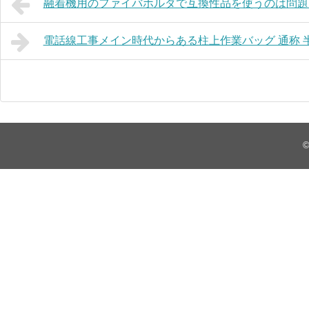
融着機用のファイバホルダで互換性品を使うのは問題
電話線工事メイン時代からある柱上作業バッグ 通称 
©