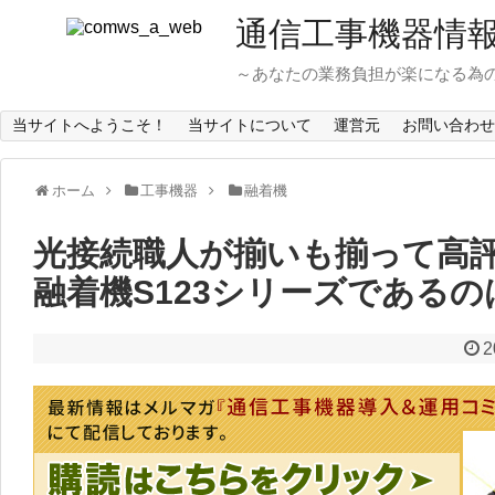
通信工事機器情
～あなたの業務負担が楽になる為
当サイトへようこそ！
当サイトについて
運営元
お問い合わせ
ホーム
工事機器
融着機
光接続職人が揃いも揃って高
融着機S123シリーズである
2