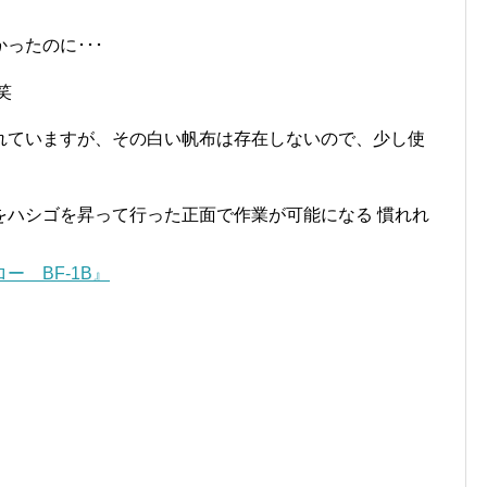
ったのに･･･
笑
れていますが、その白い帆布は存在しないので、少し使
をハシゴを昇って行った正面で作業が可能になる 慣れれ
 BF-1B』