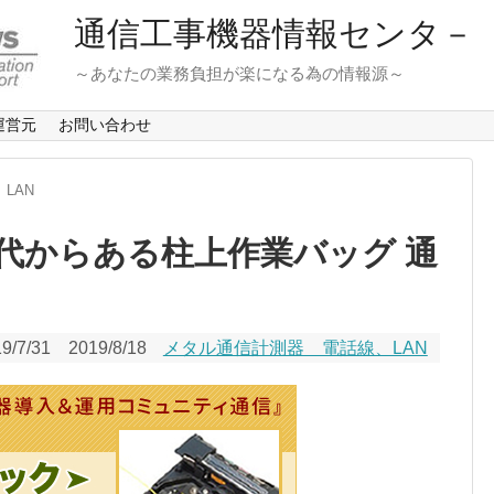
通信工事機器情報センタ－
～あなたの業務負担が楽になる為の情報源～
運営元
お問い合わせ
LAN
代からある柱上作業バッグ 通
9/7/31
2019/8/18
メタル通信計測器 電話線、LAN