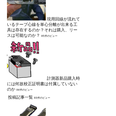
現用回線が流れて
いるテープ心線を単心分離が出来る工
具は存在するのか？それは購入、リー
スは可能なのか？
95件のビュー
計測器新品購入時
には何故校正証明書は付属していない
のか
94件のビュー
投稿記事一覧
93件のビュー