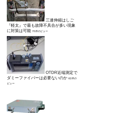
三連伸縮はしご
『軽太』で最も故障不具合が多い現象
に対策は可能
70件のビュー
OTDR近端測定で
ダミーファイバーは必要ないのか
62件の
ビュー