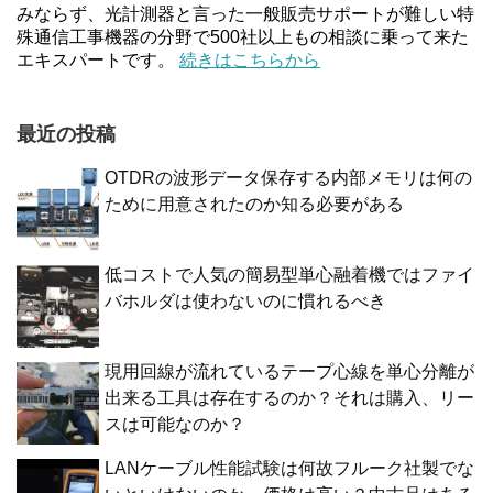
みならず、光計測器と言った一般販売サポートが難しい特
殊通信工事機器の分野で500社以上もの相談に乗って来た
エキスパートです。
続きはこちらから
最近の投稿
OTDRの波形データ保存する内部メモリは何の
ために用意されたのか知る必要がある
低コストで人気の簡易型単心融着機ではファイ
バホルダは使わないのに慣れるべき
現用回線が流れているテープ心線を単心分離が
出来る工具は存在するのか？それは購入、リー
スは可能なのか？
LANケーブル性能試験は何故フルーク社製でな