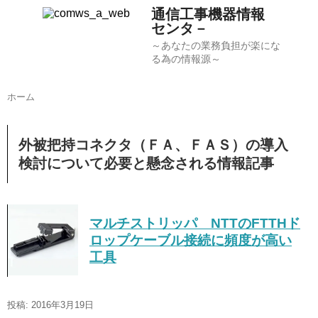
通信工事機器情報
センタ－
～あなたの業務負担が楽にな
る為の情報源～
ホーム
外被把持コネクタ（ＦＡ、ＦＡＳ）の導入
検討について必要と懸念される情報記事
マルチストリッパ NTTのFTTHド
ロップケーブル接続に頻度が高い
工具
投稿: 2016年3月19日