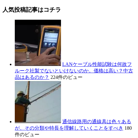
人気投稿記事はコチラ
LANケーブル性能試験は何故フ
ルーク社製でないといけないのか。価格は高い？中古
品はあるのか？
224件のビュー
通信線路用の通線具は色々ある
が、その分類や特長を理解していくことをすべき
180
件のビュー