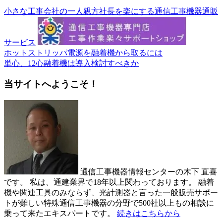
小さな工事会社の一人親方社長を楽にする通信工事機器通販
サービス
ホットストリッパ電源を融着機から取るには
単心、12心融着機は導入検討すべきか
当サイトへようこそ！
通信工事機器情報センターの木下 直喜
です。 私は、通建業界で18年以上関わっております。 融着
機や関連工具のみならず、光計測器と言った一般販売サポー
トが難しい特殊通信工事機器の分野で500社以上もの相談に
乗って来たエキスパートです。
続きはこちらから