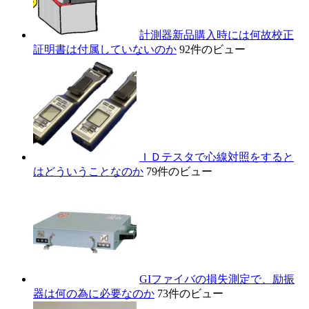
計測器新品購入時には何故校正
証明書は付属していないのか
92件のビュー
ＩＤテスタで心線対照をすると
はどういうことなのか
79件のビュー
GIファイバの損失測定で、励振
器は何の為に必要なのか
73件のビュー