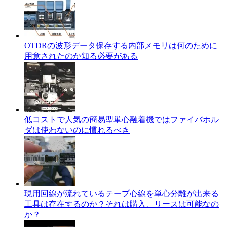
OTDRの波形データ保存する内部メモリは何のために
用意されたのか知る必要がある
低コストで人気の簡易型単心融着機ではファイバホル
ダは使わないのに慣れるべき
現用回線が流れているテープ心線を単心分離が出来る
工具は存在するのか？それは購入、リースは可能なの
か？