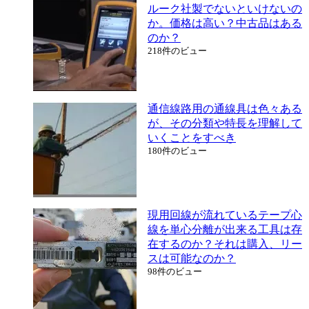
ルーク社製でないといけないの
か。価格は高い？中古品はある
のか？
218件のビュー
通信線路用の通線具は色々ある
が、その分類や特長を理解して
いくことをすべき
180件のビュー
現用回線が流れているテープ心
線を単心分離が出来る工具は存
在するのか？それは購入、リー
スは可能なのか？
98件のビュー