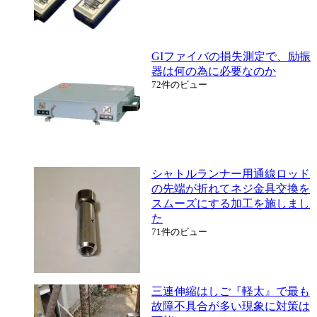
GIファイバの損失測定で、励振
器は何の為に必要なのか
72件のビュー
シャトルランナー用通線ロッド
の先端が折れてネジ金具交換を
スムーズにする加工を施しまし
た
71件のビュー
三連伸縮はしご『軽太』で最も
故障不具合が多い現象に対策は