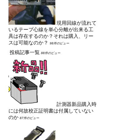
現用回線が流れて
いるテープ心線を単心分離が出来る工
具は存在するのか？それは購入、リー
スは可能なのか？
98件のビュー
投稿記事一覧
88件のビュー
計測器新品購入時
には何故校正証明書は付属していない
のか
87件のビュー