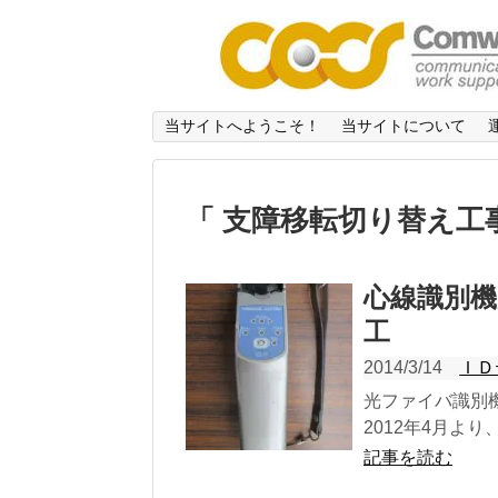
当サイトへようこそ！
当サイトについて
「 支障移転切り替え工
心線識別
工
2014/3/14
ＩＤ
光ファイバ識別機
2012年4月よ
記事を読む