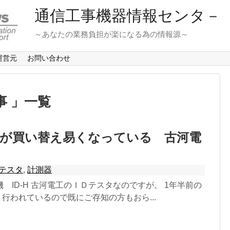
通信工事機器情報センタ－
～あなたの業務負担が楽になる為の情報源～
運営元
お問い合わせ
事 」一覧
機が買い替え易くなっている 古河電
テスタ
,
計測器
 ID-H 古河電工のＩＤテスタなのですが。 1年半前の
り、行われているので既にご存知の方もおら...