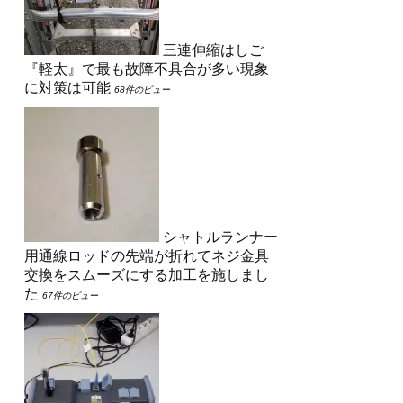
三連伸縮はしご
『軽太』で最も故障不具合が多い現象
に対策は可能
68件のビュー
シャトルランナー
用通線ロッドの先端が折れてネジ金具
交換をスムーズにする加工を施しまし
た
67件のビュー