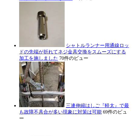
シャトルランナー用通線ロッ
ドの先端が折れてネジ金具交換をスムーズにする
加工を施しました
70件のビュー
三連伸縮はしご『軽太』で最
も故障不具合が多い現象に対策は可能
69件のビュ
ー