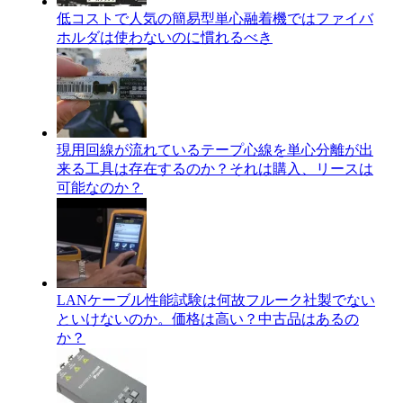
低コストで人気の簡易型単心融着機ではファイバ
ホルダは使わないのに慣れるべき
現用回線が流れているテープ心線を単心分離が出
来る工具は存在するのか？それは購入、リースは
可能なのか？
LANケーブル性能試験は何故フルーク社製でない
といけないのか。価格は高い？中古品はあるの
か？